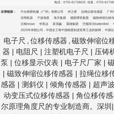
电话：0755-81738625 传真：0755-8173
友情链接：
中台精密机械（广州）有限公司
伊之密
拉绳位移传感器
广州
佳明机器
宁波海星
海天集团
德国博世集团
磁致伸缩位移
日精nissei
华美达
富强鑫
震雄集团
巴顿菲尔battenfeld
2025年米朗公司，中国女工将中国精度刻进世界工业的脉搏， 中国
电子尺
,
位移传感器
,
磁致伸缩位
器 | 电阻尺 | 注塑机电子尺
| 压铸
泵 | 位移显示仪表 | 电子尺厂家 | 
| 磁致伸缩位移传感器 | 拉绳位移
感器
| 测斜仪
| 倾角传感器
| 超声
动变压式位移传感器
|
角位移传感器
尔原理角度尺
的专业制造商。深圳|广