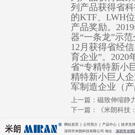
列产品获得省科
的KTF、LW
产品奖励。
20
器
“
一条龙”示
12月
获得省经信
育企业
”。202
省“专精特新小
精特新
小巨人
企
军制造企业（产
上一篇：
磁致伸缩静
下一篇：
《米朗科技
网站首页
|
公司简介
|
产品中心
|
技术支
深圳市米朗科技有限公司 地址：
深圳市光明