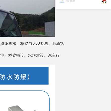
李家坚
、纺织机械、桥梁与大
坝监测、石油钻
事业、桥
梁
铺
设
、
水
坝
建
设
、
汽
车
行