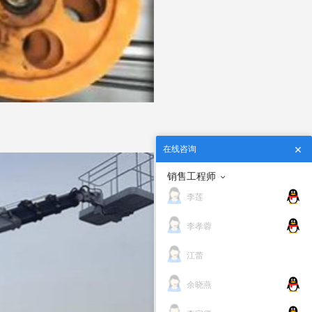
在线咨询
销售工程师
李莲
李孝蓉
江蕾
余晓燕