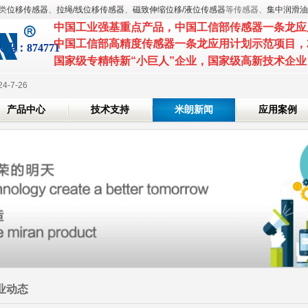
类
位移传感器
、
拉绳/线位移传感器
、
磁致伸缩位移/液位传感器
等传感器、
集中润滑油
中国工业强基重点产品
，
中国工信部传感器一条龙应
2025-3-7
S 2025 国际橡塑展
中国工信部高精度传感器一条龙应用计划示范项目
，
代
码：874771
2025-3-6
国家级专精特新
“小巨人”企业，国家级高
技术展览会
24-7-26
产品中心
技术支持
米朗新闻
应用案例
2024-6-7
位证书
2024-5-20
2025-3-7
S 2025 国际橡塑展
2025-3-6
技术展览会
24-7-26
2024-6-7
位证书
2024-5-20
业动态