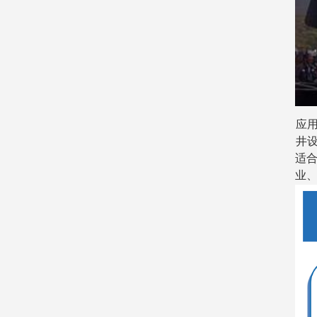
应
井
适
业