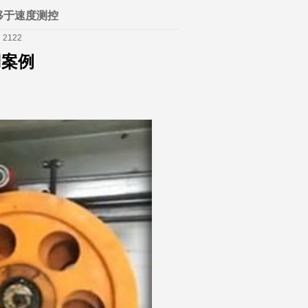
>
行业动态
移于速度测控
122
用案例