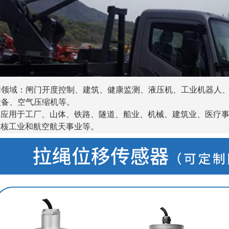
用领域：闸门开度控制
、建筑、
健康监测、液压机、
工业机器人
设备、空气
压缩机等。
合应用于工厂、山体、铁路、隧道、船业、机械、建
筑业、医疗
、
核
工
业
和
航
空
航
天
事
业
等
。