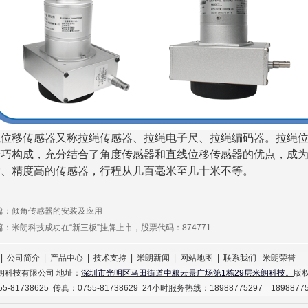
绳位移传感器又称拉绳传感器、
拉绳电子尺
、拉绳编码
器
。拉绳
精巧构
成，
充分结合了角度传感器和直线位
移传感器的优点，
成
大
、精度高的
传
感器，
行程从几百毫米至几十米不等。
篇：
倾角传感器的安装及应用
篇：
米朗科技成功在“新三板”挂牌上市，股票代码：874771
|
公司简介
|
产品中心
|
技术支持
|
米朗新闻
|
网站地图
|
联系我们
米朗荣誉
朗科技有限公司 地址：
深圳市光明区马田街道中粮云景广场第1栋29层米朗科技。
版
5-81738625 传真：0755-81738629 24小时服务热线：18988775297 1898877