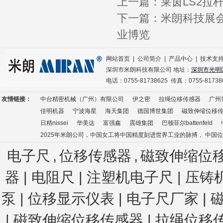
上一篇：
莱茵LS2拉
下一篇：
米朗科技展会
业博览
网站首页
|
公司简介
|
产品中心
|
技术支
深圳市米朗科技有限公司 地址：
深圳市光明
电话：0755-81738625 传真：0755-8173
友情链接：
中台精密机械（广州）有限公司
伊之密
拉绳位移传感器
广州
佳明机器
宁波海星
海天集团
德国博世集团
磁致伸缩位移
日精nissei
华美达
富强鑫
震雄集团
巴顿菲尔battenfeld
2025年米朗公司，中国女工将中国精度刻进世界工业的脉搏， 中国
电子尺
,
位移传感器
,
磁致伸缩位
器 | 电阻尺 | 注塑机电子尺
| 压铸
泵 | 位移显示仪表 | 电子尺厂家 | 
| 磁致伸缩位移传感器 | 拉绳位移