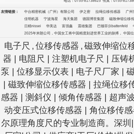
电话：0755-81738625 传真：0755-8173
友情链接：
中台精密机械（广州）有限公司
伊之密
拉绳位移传感器
广州
佳明机器
宁波海星
海天集团
德国博世集团
磁致伸缩位移
日精nissei
华美达
富强鑫
震雄集团
巴顿菲尔battenfeld
2025年米朗公司，中国女工将中国精度刻进世界工业的脉搏， 中国
电子尺
,
位移传感器
,
磁致伸缩位
器 | 电阻尺 | 注塑机电子尺
| 压铸
泵 | 位移显示仪表 | 电子尺厂家 | 
| 磁致伸缩位移传感器 | 拉绳位移
感器
| 测斜仪
| 倾角传感器
| 超声
动变压式位移传感器
|
角位移传感器
尔原理角度尺
的专业制造商。深圳|广